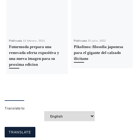
Publicada
13 febrero, 2013
Publicada
25 julio, 2022
Futurmoda prepara una
Pikolinos: filosofía japonesa
renovada oferta expositiva y
para el gigante del calzado
una nueva imagen para su
ilicitano
proxima edicion
Translate to: