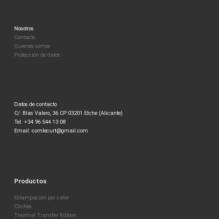
Nosotros
Contacto
Quienes somos
Protección de datos
Datos de contacto
C/: Blas Valero, 36 CP:03201 Elche (Alicante)
Tel: +34 96 544 13 08
Email: comlecurt@gmail.com
Productos
Estampación por calor
Clichés
Thermal Transfer Ribbon