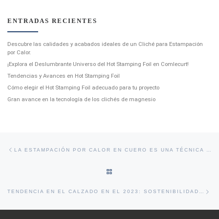
ENTRADAS RECIENTES
Descubre las calidades y acabados ideales de un Cliché para Estampación
por Calor.
¡Explora el Deslumbrante Universo del Hot Stamping Foil en Comlecurt!
Tendencias y Avances en Hot Stamping Foil
Cómo elegir el Hot Stamping Foil adecuado para tu proyecto
Gran avance en la tecnología de los clichés de magnesio
Navegación de entradas
Entrada anterior
LA ESTAMPACIÓN POR CALOR EN CUERO ES UNA TÉCNICA POPULAR
VOLVER A LA LISTA DE ENTRA
En
TENDENCIA EN EL CALZADO EN EL 2023: SOSTENIBILIDAD Y COMODIDAD