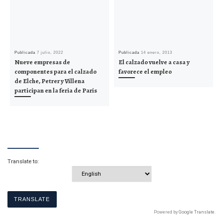
Publicada
7 julio, 2022
Publicada
14 enero, 2013
Nueve empresas de
El calzado vuelve a casa y
componentes para el calzado
favorece el empleo
de Elche, Petrer y Villena
participan en la feria de París
Translate to:
Powered by
Google Translate
.