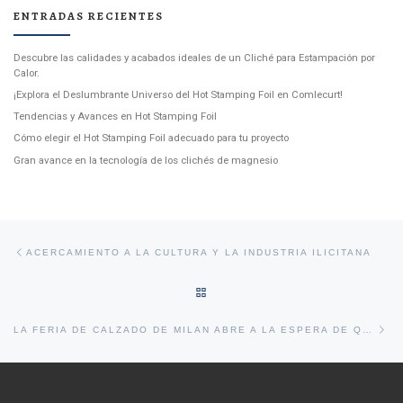
ENTRADAS RECIENTES
Descubre las calidades y acabados ideales de un Cliché para Estampación por
Calor.
¡Explora el Deslumbrante Universo del Hot Stamping Foil en Comlecurt!
Tendencias y Avances en Hot Stamping Foil
Cómo elegir el Hot Stamping Foil adecuado para tu proyecto
Gran avance en la tecnología de los clichés de magnesio
Navegación de entradas
Entrada anterior
ACERCAMIENTO A LA CULTURA Y LA INDUSTRIA ILICITANA
VOLVER A LA LISTA DE ENTRA
En
LA FERIA DE CALZADO DE MILAN ABRE A LA ESPERA DE QUE LLEGUEN LOS CLIENTES INTERNACIONALES