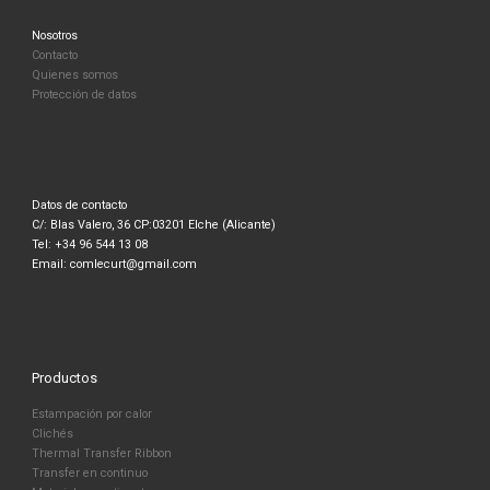
Nosotros
Contacto
Quienes somos
Protección de datos
Datos de contacto
C/: Blas Valero, 36 CP:03201 Elche (Alicante)
Tel: +34 96 544 13 08
Email: comlecurt@gmail.com
Productos
Estampación por calor
Clichés
Thermal Transfer Ribbon
Transfer en continuo