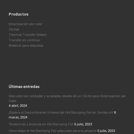
Productos
Estampación por calor
Clichés
Thermal Transfer Ribbon
Transfer en continuo
Material para etiquetas
Últimas entredas
Descubre las calidades y acabados ideales de un Cliché para Estampación por
Calor.
4 abril, 2024
¡Explora el Deslumbrante Universo del Hot Stamping Foil en Comlecurt!
8
marzo, 2024
Tendencias y Avances en Hot Stamping Foil
6 julio, 2023
Cómo elegir el Hot Stamping Foil adecuado para tu proyecto
5 julio, 2023