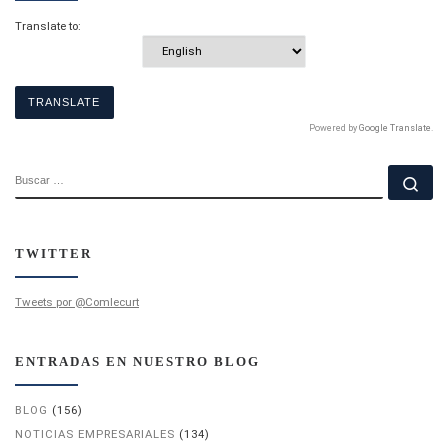
Translate to:
Powered by
Google Translate
.
BUSCAR
Bu
TWITTER
Tweets por @Comlecurt
ENTRADAS EN NUESTRO BLOG
BLOG
(156)
NOTICIAS EMPRESARIALES
(134)