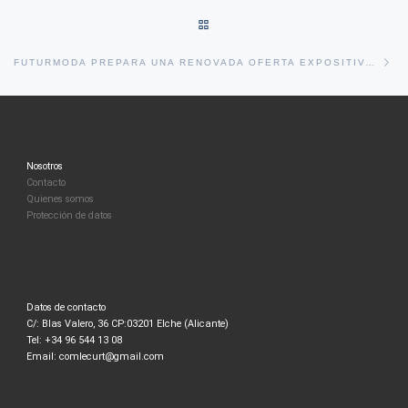
VOLVER A LA LISTA DE ENTRA
En
FUTURMODA PREPARA UNA RENOVADA OFERTA EXPOSITIVA Y UNA NUEVA IMAGEN PARA SU PROXIMA EDICION
Nosotros
Contacto
Quienes somos
Protección de datos
Datos de contacto
C/: Blas Valero, 36 CP:03201 Elche (Alicante)
Tel: +34 96 544 13 08
Email: comlecurt@gmail.com