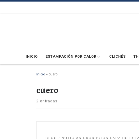
Saltar al contenido
INICIO
ESTAMPACIÓN POR CALOR
CLICHÉS
TH
Inicio
»
cuero
cuero
2 entradas
BLOG
NOTICIAS PRODUCTOS PARA HOT ST