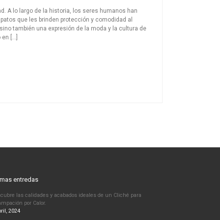
d. A lo largo de la historia, los seres humanos han
apatos que les brinden protección y comodidad al
sino también una expresión de la moda y la cultura de
 en […]
imas entredas
cubre las calidades y acabados ideales de un Cliché para
ampación por Calor.
ril, 2024