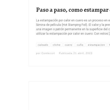
Paso a paso, como estampar 
La estampación por calor en cuero es un proceso en el 
lámina de película (Hot Stamping Foil). El calor y la pr
una imagen o patrón permanente en la superficie del c
utilizar la estampación por calor en cuero: Con estos [
calzado
cliche
cuero
cuño
estampacion
por
Comlecurt
Publicada
21 abril, 2023