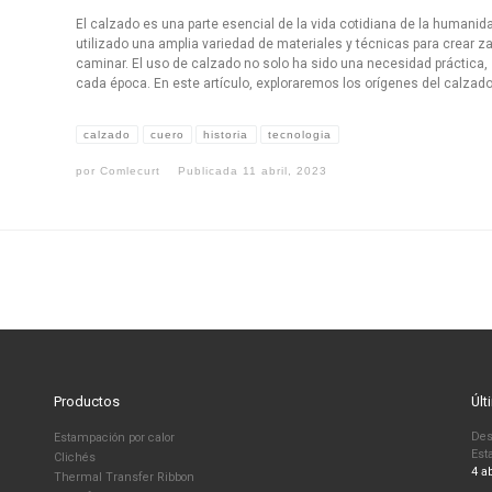
El calzado es una parte esencial de la vida cotidiana de la humanida
utilizado una amplia variedad de materiales y técnicas para crear z
caminar. El uso de calzado no solo ha sido una necesidad práctica, 
cada época. En este artículo, exploraremos los orígenes del calzado
calzado
cuero
historia
tecnologia
por
Comlecurt
Publicada
11 abril, 2023
Productos
Últ
Des
Estampación por calor
Est
Clichés
4 ab
Thermal Transfer Ribbon