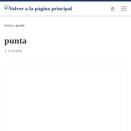
Saltar al contenido
Men
Inicio
»
punta
punta
1 entrada