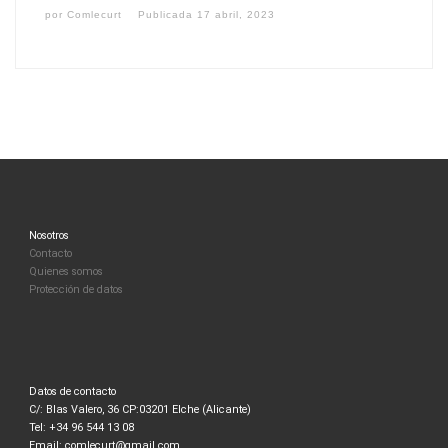
por
Comlecurt
Publicada
17 abril, 2023
Nosotros
Contacto
Quienes somos
Protección de datos
Datos de contacto
C/: Blas Valero, 36 CP:03201 Elche (Alicante)
Tel: +34 96 544 13 08
Email: comlecurt@gmail.com