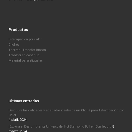
Productos
Estampación por calor
Clichés
Thermal Transfer Ribbon
Transfer en continuo
Material para etiquetas
Últimas entredas
Descubre las calidades y acabados ideales de un Cliché para Estampación por
Calor.
4 abril, 2024
¡Explora el Deslumbrante Universo del Hot Stamping Foil en Comlecurt!
8
marzo, 2024