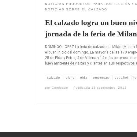
NOTICIAS PRODUCTOS PARA HOSTELERÍA
NOTICIAS SOBRE EL CALZADO
El calzado logra un buen ni
jornada de la feria de Milan
DOMINGO LÓPEZ La feria de calzado de Milán (Micam Sh
el buen inicio del domingo. La mayoría de las 170 empr
25 de Elda y Petrer, 4 de Villena y 14 más perteneciente
buen ambiente de visitas y clientes en sus respectivos
calzado
elche
elda
empresas
español
fe
por
Comlecurt
Publicada
18 septiembre, 2012