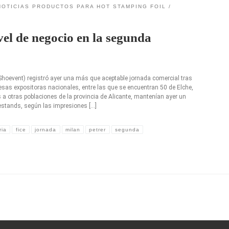
NOTICIAS PRODUCTOS PARA HOT STAMPING FOIL
vel de negocio en la segunda
oevent) registró ayer una más que aceptable jornada comercial tras
esas expositoras nacionales, entre las que se encuentran 50 de Elche,
s a otras poblaciones de la provincia de Alicante, mantenían ayer un
 estands, según las impresiones […]
ria
fice
jornada
milan
petrer
segunda