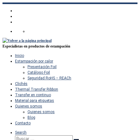
Saltar
al
contenido
Especialistas en productos de estampación
Inicio
Estampación por calor
Presentación Foil
Catálogo Foil
Seguridad RoHS – REACh
Clichés
Thermal Transfer Ribbon
Transfer en continuo
Material para etiquetas
Quienes somos
Quienes somos
Blog
Contacto
Search
Buscar