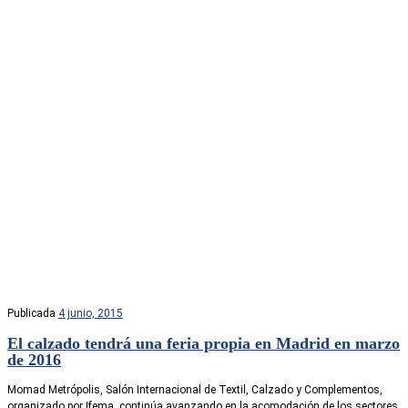
Publicada
4 junio, 2015
El calzado tendrá una feria propia en Madrid en marzo
de 2016
Momad Metrópolis, Salón Internacional de Textil, Calzado y Complementos,
organizado por Ifema, continúa avanzando en la acomodación de los sectores,