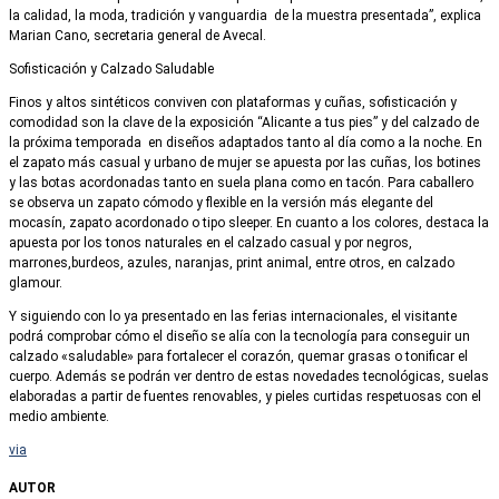
la calidad, la moda, tradición y vanguardia de la muestra presentada”, explica
Marian Cano, secretaria general de Avecal.
Sofisticación y Calzado Saludable
Finos y altos sintéticos conviven con plataformas y cuñas, sofisticación y
comodidad son la clave de la exposición “Alicante a tus pies” y del calzado de
la próxima temporada en diseños adaptados tanto al día como a la noche. En
el zapato más casual y urbano de mujer se apuesta por las cuñas, los botines
y las botas acordonadas tanto en suela plana como en tacón. Para caballero
se observa un zapato cómodo y flexible en la versión más elegante del
mocasín, zapato acordonado o tipo sleeper. En cuanto a los colores, destaca la
apuesta por los tonos naturales en el calzado casual y por negros,
marrones,burdeos, azules, naranjas, print animal, entre otros, en calzado
glamour.
Y siguiendo con lo ya presentado en las ferias internacionales, el visitante
podrá comprobar cómo el diseño se alía con la tecnología para conseguir un
calzado «saludable» para fortalecer el corazón, quemar grasas o tonificar el
cuerpo. Además se podrán ver dentro de estas novedades tecnológicas, suelas
elaboradas a partir de fuentes renovables, y pieles curtidas respetuosas con el
medio ambiente.
via
AUTOR