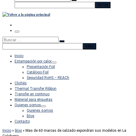
Buscar
…
Menú
Buscar
Buscar
…
Inicio
Estampación por calor
Presentación Foil
Catálogo Foil
Seguridad RoHS – REACh
Clichés
Thermal Transfer Ribbon
Transfer en continuo
Material para etiquetas
Quienes somos
Quienes somos
Blog
Contacto
Inicio
»
blog
»
Mas de 60 marcas de calzado expondran sus modelos en La