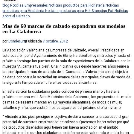
Calahorra
blog
Noticias Empresariales
Noticias productos para Floristería
Noticias
productos para Hostelería
Noticias productos para Hot Stamping Foil
Noticias
sobre el Calzado
Mas de 60 marcas de calzado expondran sus modelos
en La Calahorra
por
Comlecurt
|
Publicada
7 octubre, 2012
La Asociación Valenciana de Empresas de Calzado, Avecal, respaldada en
esta ocasión por el Ayuntamineto de Elche, ha abierto hoy miércoles y hasta el
próximo domingo las puertas de la sala de exposiciones de la Calahorra con la
muestra “Alicante a tus pies”. Una iniciativa que desde hace tres años reúne a
las principales firmas de calzado de la Comunidad Valenciana con el objetivo
de dar a conocer a la sociedad un avance de las principales claves de moda de
la siguiente temporada en diferentes ciudades alicantinas.
En esta edición la ciudadanía podrá conocer de primera mano y hasta la
próxima semana en la Sala Masónica de la Calahorra, las propuestas de moda
de más de sesenta marcas en su mayoría alicantinas, de moda de mujer,
caballero y niño, que vestirán los escaparates del próximo otoño-invierno.
“ Alicante a tus pies’ persigue el objetivo de dar a conocer a la sociedad el gran
potencial de nuestros empresarios de calzado. Queremos hacer saber por qué
los productos diseñados aquí tienen tan buena aceptación en el ámbito
internacional. Lo que los ciudadanos podrán apreciar valorando el saber hacer,