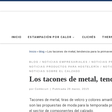
Saltar al contenido
INICIO
ESTAMPACIÓN POR CALOR
CLICHÉS
THER
Inicio
»
blog
»
Los tacones de metal, tendencia para la primave
BLOG
NOTICIAS EMPRESARIALES
NOTICIAS P
NOTICIAS PRODUCTOS PARA HOSTELERÍA
NOTI
NOTICIAS SOBRE EL CALZADO
Los tacones de metal, te
por
Comlecurt
|
Publicada
26 marzo, 2015
Tacones de metal, tiras de velcro y colores amari
son las propuestas de moda para la temporada p
el sector de componentes del calzado.