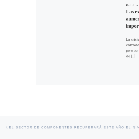
Public
Las ex
aumen
impor
La cris
calzado 
pero po
de […]
Navegación de entradas
Entrada anterior