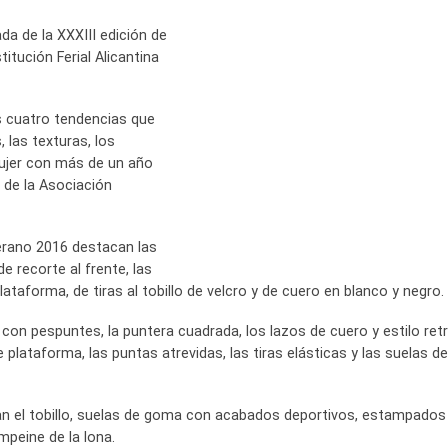
da de la XXXIII edición de
itución Ferial Alicantina
las cuatro tendencias que
 las texturas, los
ujer con más de un año
 de la Asociación
verano 2016 destacan las
e recorte al frente, las
plataforma, de tiras al tobillo de velcro y de cuero en blanco y negro.
on pespuntes, la puntera cuadrada, los lazos de cuero y estilo retr
plataforma, las puntas atrevidas, las tiras elásticas y las suelas d
an el tobillo, suelas de goma con acabados deportivos, estampados
mpeine de la lona.