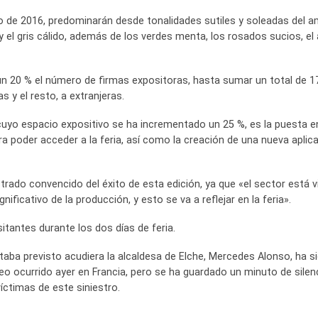
no de 2016, predominarán desde tonalidades sutiles y soleadas del am
y el gris cálido, además de los verdes menta, los rosados sucios, el 
n 20 % el número de firmas expositoras, hasta sumar un total de 1
y el resto, a extranjeras.
uyo espacio expositivo se ha incrementado un 25 %, es la puesta e
ra poder acceder a la feria, así como la creación de una nueva aplic
rado convencido del éxito de esta edición, ya que «el sector está v
ficativo de la producción, y esto se va a reflejar en la feria».
itantes durante los dos días de feria.
estaba previsto acudiera la alcaldesa de Elche, Mercedes Alonso, ha s
eo ocurrido ayer en Francia, pero se ha guardado un minuto de silen
víctimas de este siniestro.