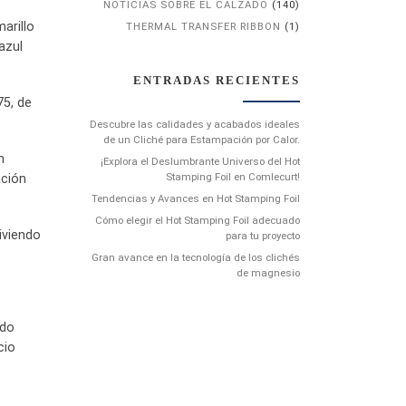
NOTICIAS SOBRE EL CALZADO
(140)
arillo
THERMAL TRANSFER RIBBON
(1)
azul
ENTRADAS RECIENTES
75, de
Descubre las calidades y acabados ideales
de un Cliché para Estampación por Calor.
n
¡Explora el Deslumbrante Universo del Hot
Stamping Foil en Comlecurt!
ación
Tendencias y Avances en Hot Stamping Foil
Cómo elegir el Hot Stamping Foil adecuado
iviendo
para tu proyecto
Gran avance en la tecnología de los clichés
de magnesio
ido
cio