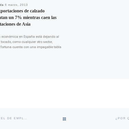
ada
6 marzo, 2013
portaciones de calzado
tan un 7% mientras caen las
taciones de Asia
is económica en España está dejando al
tocado, como cualquier otro sector,
r fortuna cuenta con una impagable tabla
VOLVER A LA LISTA DE ENTRA
EL SECTOR DE COMPONENTES RECUPERARÁ ESTE AÑO EL NIVEL DE EMPLEO ANTERIOR A LA CRISIS
¿POR 