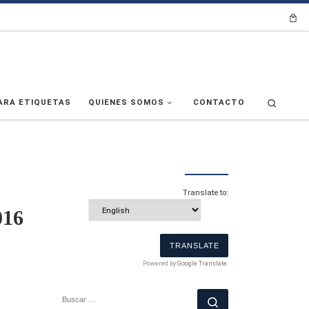
Search
ARA ETIQUETAS
QUIENES SOMOS
CONTACTO
Translate to:
016
Powered by
Google Translate
.
BUSCAR
Buscar …