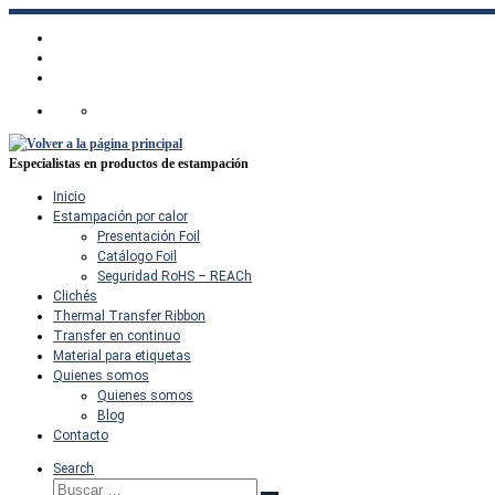
Saltar
al
contenido
Especialistas en productos de estampación
Inicio
Estampación por calor
Presentación Foil
Catálogo Foil
Seguridad RoHS – REACh
Clichés
Thermal Transfer Ribbon
Transfer en continuo
Material para etiquetas
Quienes somos
Quienes somos
Blog
Contacto
Search
Buscar