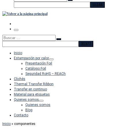
Buscar
…
Menú
Buscar
Buscar
…
Inicio
Estampación por calor
Presentación Foil
Catálogo Foil
Seguridad RoHS – REACh
Clichés
Thermal Transfer Ribbon
Transfer en continuo
Material para etiquetas
Quienes somos
Quienes somos
Blog
Contacto
Inicio
»
componentes