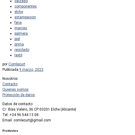
calzado
componentes
elche
estampacion
feria
marcas
palmera
piel
prima
reciclado
textil
por
Comlecurt
Publicada
9 marzo, 2023
Nosotros
Contacto
Quienes somos
Protección de datos
Datos de contacto
C/: Blas Valero, 36 CP:03201 Elche (Alicante)
Tel: +34 96 544 13 08
Email: comlecurt@gmail.com
Productos