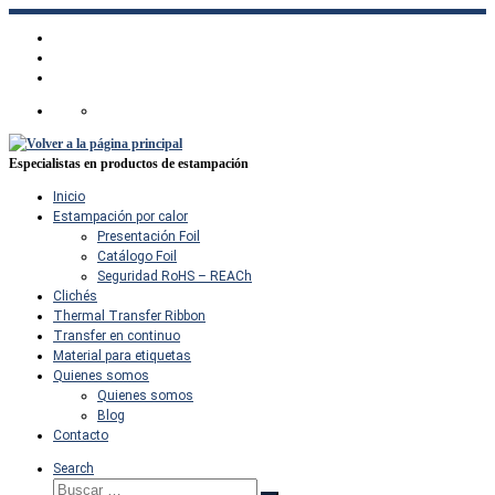
Saltar
al
contenido
Especialistas en productos de estampación
Inicio
Estampación por calor
Presentación Foil
Catálogo Foil
Seguridad RoHS – REACh
Clichés
Thermal Transfer Ribbon
Transfer en continuo
Material para etiquetas
Quienes somos
Quienes somos
Blog
Contacto
Search
Buscar