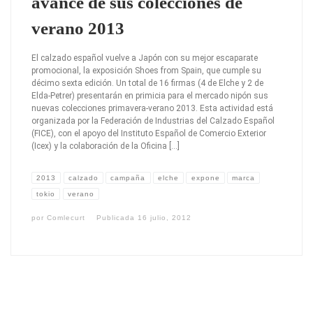
avance de sus colecciones de
verano 2013
El calzado español vuelve a Japón con su mejor escaparate
promocional, la exposición Shoes from Spain, que cumple su
décimo sexta edición. Un total de 16 firmas (4 de Elche y 2 de
Elda-Petrer) presentarán en primicia para el mercado nipón sus
nuevas colecciones primavera-verano 2013. Esta actividad está
organizada por la Federación de Industrias del Calzado Español
(FICE), con el apoyo del Instituto Español de Comercio Exterior
(Icex) y la colaboración de la Oficina […]
2013
calzado
campaña
elche
expone
marca
tokio
verano
por
Comlecurt
Publicada
16 julio, 2012