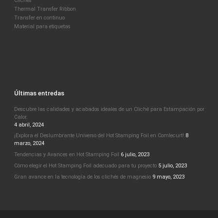
Clichés
Thermal Transfer Ribbon
Transfer en continuo
Material para etiquetas
Últimas entredas
Descubre las calidades y acabados ideales de un Cliché para Estampación por
Calor.
4 abril, 2024
¡Explora el Deslumbrante Universo del Hot Stamping Foil en Comlecurt!
8
marzo, 2024
Tendencias y Avances en Hot Stamping Foil
6 julio, 2023
Cómo elegir el Hot Stamping Foil adecuado para tu proyecto
5 julio, 2023
Gran avance en la tecnología de los clichés de magnesio
9 mayo, 2023