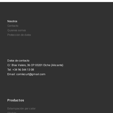
Nosotros
Contacto
Quienes somos
Protección de datos
Datos de contacto
C/: Blas Valero, 36 CP:03201 Elche (Alicante)
Tel: +34 96 544 13 08
Email: comlecurt@gmail.com
Productos
Estampación por calor