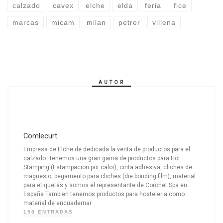
calzado
cavex
elche
elda
feria
fice
marcas
micam
milan
petrer
villena
AUTOR
Comlecurt
Empresa de Elche de dedicada la venta de productos para el
calzado. Tenemos una gran gama de productos para Hot
Stamping (Estampacion por calor), cinta adhesiva, cliches de
magnesio, pegamento para cliches (die bonding film), material
para etiquetas y somos el representante de Coronet Spa en
España Tambien tenemos productos para hosteleria como
material de encuadernar
158 ENTRADAS