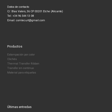
Datos de contacto
C/: Blas Valero, 36 CP:03201 Elche (Alicante)
Tel: +34 96 544 13 08
Email: comlecurt@gmail.com
Productos
Estampación por calor
Clichés
Thermal Transfer Ribbon
Transfer en continuo
Material para etiquetas
Últimas entredas