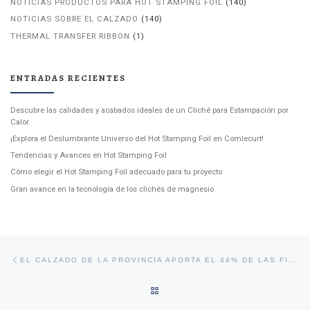
NOTICIAS PRODUCTOS PARA HOT STAMPING FOIL
(140)
NOTICIAS SOBRE EL CALZADO
(140)
THERMAL TRANSFER RIBBON
(1)
ENTRADAS RECIENTES
Descubre las calidades y acabados ideales de un Cliché para Estampación por
Calor.
¡Explora el Deslumbrante Universo del Hot Stamping Foil en Comlecurt!
Tendencias y Avances en Hot Stamping Foil
Cómo elegir el Hot Stamping Foil adecuado para tu proyecto
Gran avance en la tecnología de los clichés de magnesio
Navegación de entradas
Entrada anterior
EL CALZADO DE LA PROVINCIA APORTA EL 44% DE LAS FIRMAS DE SPAIN QUE ACUDEN A LAS VEGAS
VOLVER A LA LISTA DE ENTRA