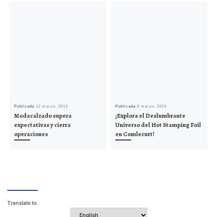
Publicada
12 marzo, 2013
Publicada
8 marzo, 2024
Modacalzado supera
¡Explora el Deslumbrante
expectativas y cierra
Universo del Hot Stamping Foil
operaciones
en Comlecurt!
Translate to: