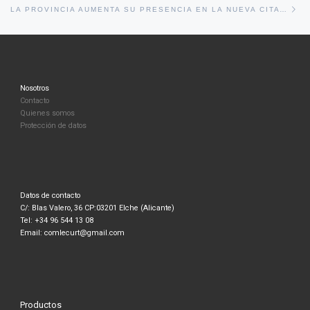
En
LA PROVINCIA AUMENTA SU PRESENCIA EN LA NUEVA CITA DEL CALZADO EN MILAN
Nosotros
Contacto
Quienes somos
Protección de datos
Datos de contacto
C/: Blas Valero, 36 CP:03201 Elche (Alicante)
Tel: +34 96 544 13 08
Email: comlecurt@gmail.com
Productos